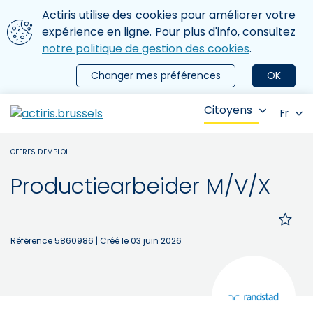
Aller au contenu principal
Nous utilisons des cookies
Actiris utilise des cookies pour améliorer votre
ermer le menu
expérience en ligne. Pour plus d'info, consultez
notre politique de gestion des cookies
.
Changer mes préférences
OK
Citoyens
Fr
OFFRES D'EMPLOI
Productiearbeider M/V/X
Référence 5860986
| Créé le 03 juin 2026