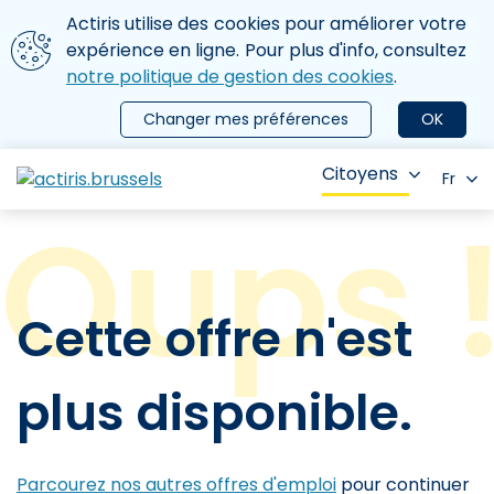
Aller au contenu principal
Nous utilisons des cookies
Actiris utilise des cookies pour améliorer votre
ermer le menu
expérience en ligne. Pour plus d'info, consultez
notre politique de gestion des cookies
.
Changer mes préférences
OK
Citoyens
Fr
Cette offre n'est
plus disponible.
Parcourez nos autres offres d'emploi
pour continuer