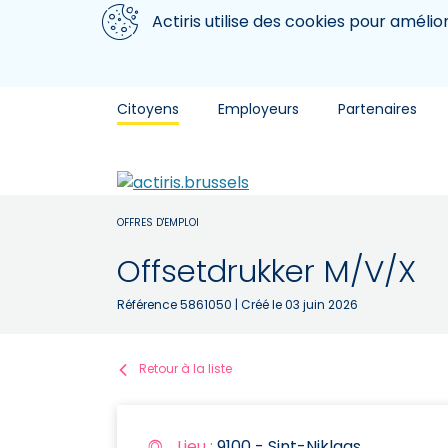
Aller au contenu principal
Nous utilisons des cookies
Actiris utilise des cookies pour amélio
Citoyens
Employeurs
Partenaires
OFFRES D'EMPLOI
Offsetdrukker M/V/X
Référence 5861050
| Créé le 03 juin 2026
Retour à la liste
Lieu :
9100 - Sint-Niklaas