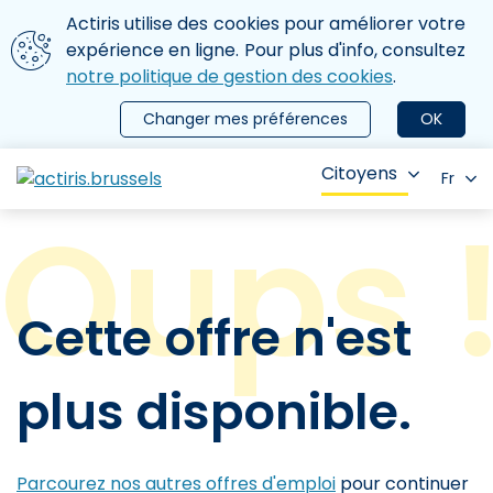
Aller au contenu principal
Nous utilisons des cookies
Actiris utilise des cookies pour améliorer votre
ermer le menu
expérience en ligne. Pour plus d'info, consultez
notre politique de gestion des cookies
.
Changer mes préférences
OK
Citoyens
Fr
Cette offre n'est
plus disponible.
Parcourez nos autres offres d'emploi
pour continuer