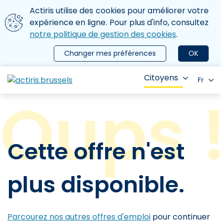
Aller au contenu principal
Nous utilisons des cookies
Actiris utilise des cookies pour améliorer votre
ermer le menu
expérience en ligne. Pour plus d'info, consultez
notre politique de gestion des cookies
.
Changer mes préférences
OK
Citoyens
Fr
Cette offre n'est
plus disponible.
Parcourez nos autres offres d'emploi
pour continuer