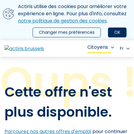
Aller au contenu principal
Nous utilisons des cookies
Actiris utilise des cookies pour améliorer votre
ermer le menu
expérience en ligne. Pour plus d'info, consultez
notre politique de gestion des cookies
.
Changer mes préférences
OK
Citoyens
Fr
Cette offre n'est
plus disponible.
Parcourez nos autres offres d'emploi
pour continuer