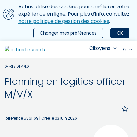
Aller au contenu principal
Nous utilisons des cookies
Actiris utilise des cookies pour améliorer votre
ermer le menu
expérience en ligne. Pour plus d'info, consultez
notre politique de gestion des cookies
.
Changer mes préférences
OK
Citoyens
Fr
OFFRES D'EMPLOI
Planning en logitics officer
M/V/X
Référence 5861169
| Créé le 03 juin 2026