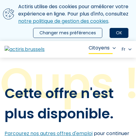
Aller au contenu principal
Nous utilisons des cookies
Actiris utilise des cookies pour améliorer votre
ermer le menu
expérience en ligne. Pour plus d'info, consultez
notre politique de gestion des cookies
.
Changer mes préférences
OK
Citoyens
Fr
Cette offre n'est
plus disponible.
Parcourez nos autres offres d'emploi
pour continuer