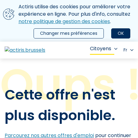
Aller au contenu principal
Nous utilisons des cookies
Actiris utilise des cookies pour améliorer votre
ermer le menu
expérience en ligne. Pour plus d'info, consultez
notre politique de gestion des cookies
.
Changer mes préférences
OK
Citoyens
Fr
Cette offre n'est
plus disponible.
Parcourez nos autres offres d'emploi
pour continuer