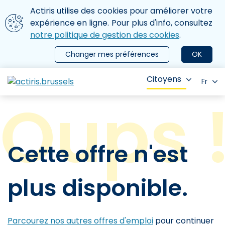
Aller au contenu principal
Nous utilisons des cookies
Actiris utilise des cookies pour améliorer votre
ermer le menu
expérience en ligne. Pour plus d'info, consultez
notre politique de gestion des cookies
.
Changer mes préférences
OK
Citoyens
Fr
Cette offre n'est
plus disponible.
Parcourez nos autres offres d'emploi
pour continuer