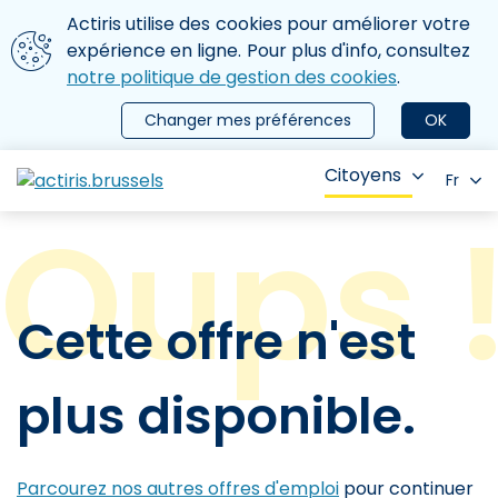
Aller au contenu principal
Nous utilisons des cookies
Actiris utilise des cookies pour améliorer votre
ermer le menu
expérience en ligne. Pour plus d'info, consultez
notre politique de gestion des cookies
.
Changer mes préférences
OK
Citoyens
Fr
Cette offre n'est
plus disponible.
Parcourez nos autres offres d'emploi
pour continuer