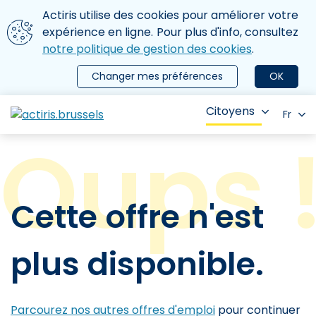
Aller au contenu principal
Nous utilisons des cookies
Actiris utilise des cookies pour améliorer votre
ermer le menu
expérience en ligne. Pour plus d'info, consultez
notre politique de gestion des cookies
.
Changer mes préférences
OK
Citoyens
Fr
Cette offre n'est
plus disponible.
Parcourez nos autres offres d'emploi
pour continuer