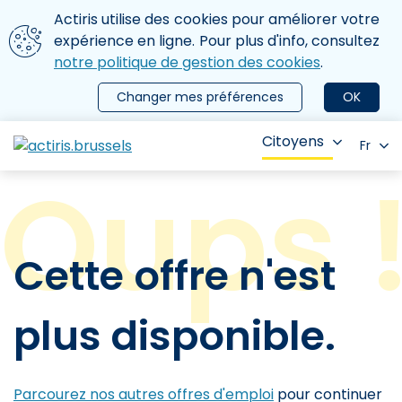
Aller au contenu principal
Nous utilisons des cookies
Actiris utilise des cookies pour améliorer votre
ermer le menu
expérience en ligne. Pour plus d'info, consultez
notre politique de gestion des cookies
.
Changer mes préférences
OK
Citoyens
Fr
Cette offre n'est
plus disponible.
Parcourez nos autres offres d'emploi
pour continuer