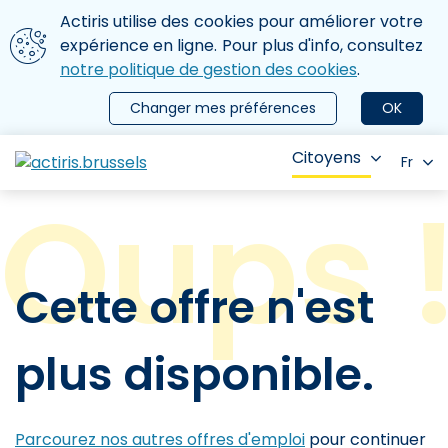
Aller au contenu principal
Nous utilisons des cookies
Actiris utilise des cookies pour améliorer votre
ermer le menu
expérience en ligne. Pour plus d'info, consultez
notre politique de gestion des cookies
.
Changer mes préférences
OK
Citoyens
Fr
Cette offre n'est
plus disponible.
Parcourez nos autres offres d'emploi
pour continuer