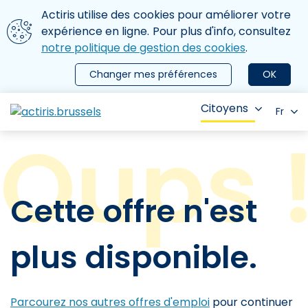
Aller au contenu principal
Nous utilisons des cookies
Actiris utilise des cookies pour améliorer votre
ermer le menu
expérience en ligne. Pour plus d'info, consultez
notre politique de gestion des cookies
.
Changer mes préférences
OK
Citoyens
Fr
Cette offre n'est
plus disponible.
Parcourez nos autres offres d'emploi
pour continuer