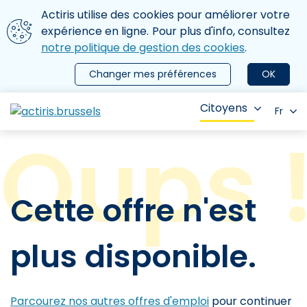
Aller au contenu principal
Nous utilisons des cookies
Actiris utilise des cookies pour améliorer votre
ermer le menu
expérience en ligne. Pour plus d'info, consultez
notre politique de gestion des cookies
.
Changer mes préférences
OK
Citoyens
Fr
Cette offre n'est
plus disponible.
Parcourez nos autres offres d'emploi
pour continuer