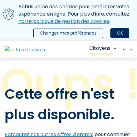
Aller au contenu principal
Nous utilisons des cookies
Actiris utilise des cookies pour améliorer votre
ermer le menu
expérience en ligne. Pour plus d'info, consultez
notre politique de gestion des cookies
.
Changer mes préférences
OK
Citoyens
Fr
Cette offre n'est
plus disponible.
Parcourez nos autres offres d'emploi
pour continuer