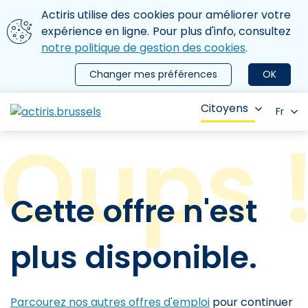
Aller au contenu principal
Nous utilisons des cookies
Actiris utilise des cookies pour améliorer votre
ermer le menu
expérience en ligne. Pour plus d'info, consultez
notre politique de gestion des cookies
.
Changer mes préférences
OK
Citoyens
Fr
Cette offre n'est
plus disponible.
Parcourez nos autres offres d'emploi
pour continuer