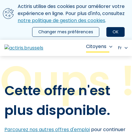
Aller au contenu principal
Nous utilisons des cookies
Actiris utilise des cookies pour améliorer votre
ermer le menu
expérience en ligne. Pour plus d'info, consultez
notre politique de gestion des cookies
.
Changer mes préférences
OK
Citoyens
Fr
Cette offre n'est
plus disponible.
Parcourez nos autres offres d'emploi
pour continuer