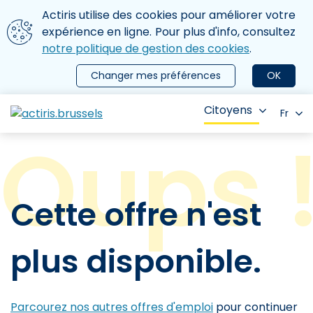
Aller au contenu principal
Nous utilisons des cookies
Actiris utilise des cookies pour améliorer votre
ermer le menu
expérience en ligne. Pour plus d'info, consultez
notre politique de gestion des cookies
.
Changer mes préférences
OK
Citoyens
Fr
Cette offre n'est
plus disponible.
Parcourez nos autres offres d'emploi
pour continuer