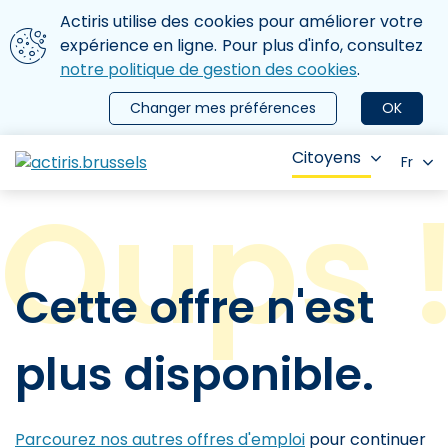
Aller au contenu principal
Nous utilisons des cookies
Actiris utilise des cookies pour améliorer votre
ermer le menu
expérience en ligne. Pour plus d'info, consultez
notre politique de gestion des cookies
.
Changer mes préférences
OK
Citoyens
Fr
Cette offre n'est
plus disponible.
Parcourez nos autres offres d'emploi
pour continuer