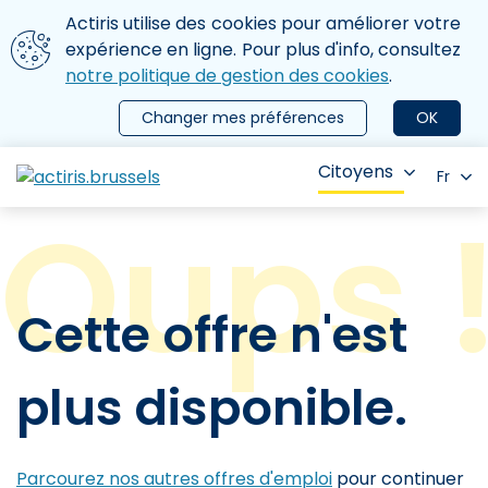
Aller au contenu principal
Nous utilisons des cookies
Actiris utilise des cookies pour améliorer votre
ermer le menu
expérience en ligne. Pour plus d'info, consultez
notre politique de gestion des cookies
.
Changer mes préférences
OK
Citoyens
Fr
Cette offre n'est
plus disponible.
Parcourez nos autres offres d'emploi
pour continuer