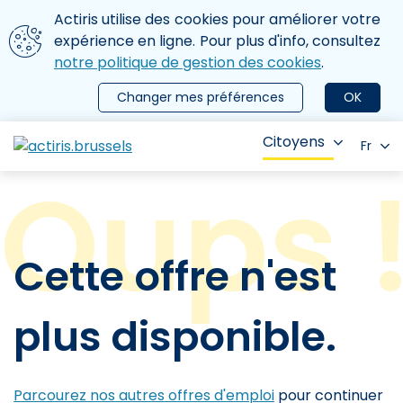
Aller au contenu principal
Nous utilisons des cookies
Actiris utilise des cookies pour améliorer votre
ermer le menu
expérience en ligne. Pour plus d'info, consultez
notre politique de gestion des cookies
.
Changer mes préférences
OK
Citoyens
Fr
Cette offre n'est
plus disponible.
Parcourez nos autres offres d'emploi
pour continuer