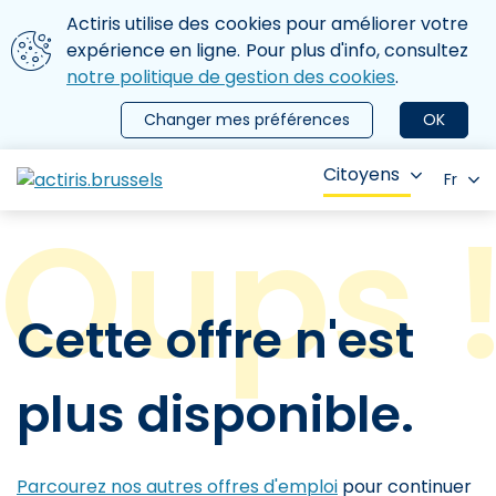
Aller au contenu principal
Nous utilisons des cookies
Actiris utilise des cookies pour améliorer votre
ermer le menu
expérience en ligne. Pour plus d'info, consultez
notre politique de gestion des cookies
.
Changer mes préférences
OK
Citoyens
Fr
Cette offre n'est
plus disponible.
Parcourez nos autres offres d'emploi
pour continuer