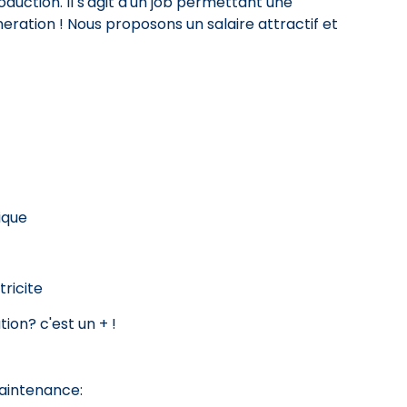
duction. Il s'agit d'un job permettant une
ration ! Nous proposons un salaire attractif et
ique
ricite
ion? c'est un + !
maintenance: