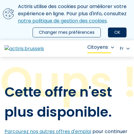
Aller au contenu principal
Nous utilisons des cookies
Actiris utilise des cookies pour améliorer votre
ermer le menu
expérience en ligne. Pour plus d'info, consultez
notre politique de gestion des cookies
.
Changer mes préférences
OK
Citoyens
Fr
Cette offre n'est
plus disponible.
Parcourez nos autres offres d'emploi
pour continuer