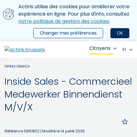
Aller au contenu principal
Nous utilisons des cookies
Actiris utilise des cookies pour améliorer votre
ermer le menu
expérience en ligne. Pour plus d'info, consultez
notre politique de gestion des cookies
.
Changer mes préférences
OK
Citoyens
Fr
OFFRES D'EMPLOI
Inside Sales - Commercieel
Medewerker Binnendienst
M/V/X
Référence 5861802
| Modifié le 14 juillet 2026