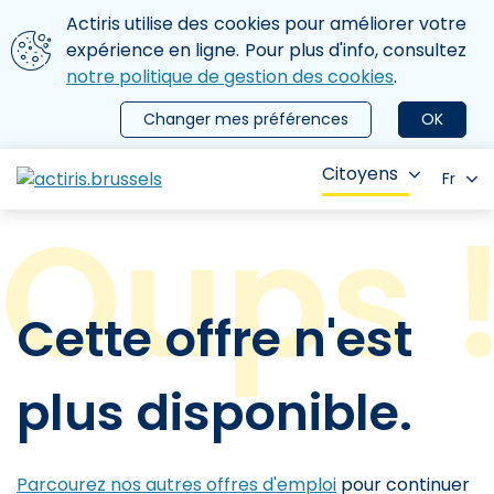
Aller au contenu principal
Nous utilisons des cookies
Actiris utilise des cookies pour améliorer votre
ermer le menu
expérience en ligne. Pour plus d'info, consultez
notre politique de gestion des cookies
.
Changer mes préférences
OK
Citoyens
Fr
Cette offre n'est
plus disponible.
Parcourez nos autres offres d'emploi
pour continuer