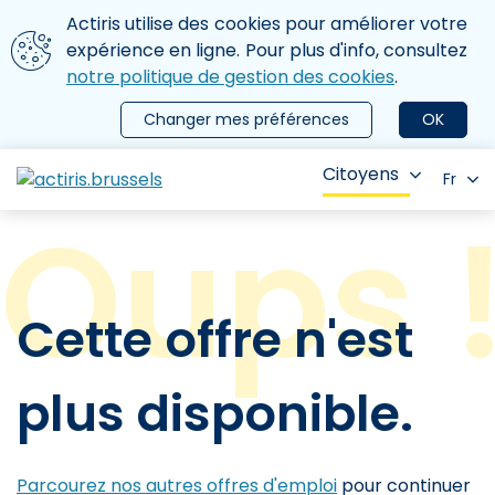
Aller au contenu principal
Nous utilisons des cookies
Actiris utilise des cookies pour améliorer votre
ermer le menu
expérience en ligne. Pour plus d'info, consultez
notre politique de gestion des cookies
.
Changer mes préférences
OK
Citoyens
Fr
Cette offre n'est
plus disponible.
Parcourez nos autres offres d'emploi
pour continuer