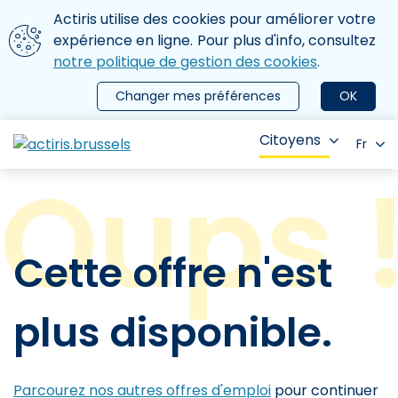
Aller au contenu principal
Nous utilisons des cookies
Actiris utilise des cookies pour améliorer votre
ermer le menu
expérience en ligne. Pour plus d'info, consultez
notre politique de gestion des cookies
.
Changer mes préférences
OK
Citoyens
Fr
Cette offre n'est
plus disponible.
Parcourez nos autres offres d'emploi
pour continuer