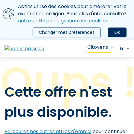
Aller au contenu principal
Nous utilisons des cookies
Actiris utilise des cookies pour améliorer votre
ermer le menu
expérience en ligne. Pour plus d'info, consultez
notre politique de gestion des cookies
.
Changer mes préférences
OK
Citoyens
Fr
Cette offre n'est
plus disponible.
Parcourez nos autres offres d'emploi
pour continuer