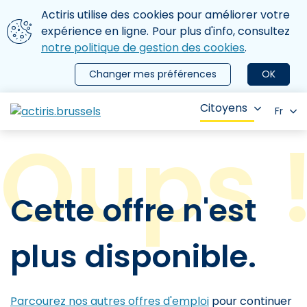
Aller au contenu principal
Nous utilisons des cookies
Actiris utilise des cookies pour améliorer votre
ermer le menu
expérience en ligne. Pour plus d'info, consultez
notre politique de gestion des cookies
.
Changer mes préférences
OK
Citoyens
Fr
Cette offre n'est
plus disponible.
Parcourez nos autres offres d'emploi
pour continuer