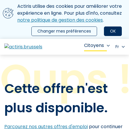
Aller au contenu principal
Nous utilisons des cookies
Actiris utilise des cookies pour améliorer votre
ermer le menu
expérience en ligne. Pour plus d'info, consultez
notre politique de gestion des cookies
.
Changer mes préférences
OK
Citoyens
Fr
Cette offre n'est
plus disponible.
Parcourez nos autres offres d'emploi
pour continuer