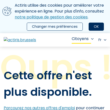
Aller au contenu principal
Nous utilisons des cookies
Actiris utilise des cookies pour améliorer votre
ermer le menu
expérience en ligne. Pour plus d'info, consultez
notre politique de gestion des cookies
.
Changer mes préférences
OK
Citoyens
Fr
Cette offre n'est
plus disponible.
Parcourez nos autres offres d'emploi
pour continuer