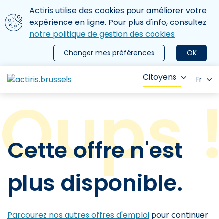
Aller au contenu principal
Nous utilisons des cookies
Actiris utilise des cookies pour améliorer votre
ermer le menu
expérience en ligne. Pour plus d'info, consultez
notre politique de gestion des cookies
.
Changer mes préférences
OK
Citoyens
Fr
Cette offre n'est
plus disponible.
Parcourez nos autres offres d'emploi
pour continuer