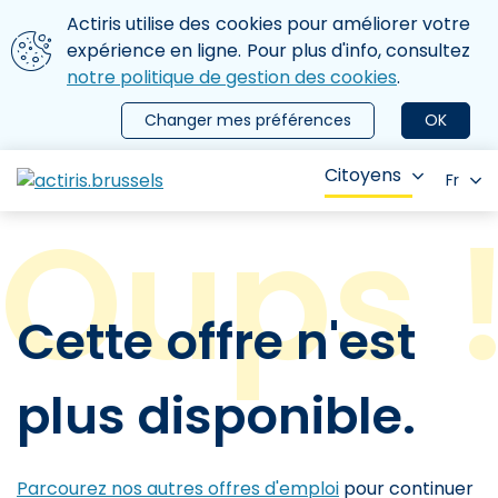
Aller au contenu principal
Nous utilisons des cookies
Actiris utilise des cookies pour améliorer votre
ermer le menu
expérience en ligne. Pour plus d'info, consultez
notre politique de gestion des cookies
.
Changer mes préférences
OK
Citoyens
Fr
Cette offre n'est
plus disponible.
Parcourez nos autres offres d'emploi
pour continuer