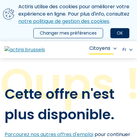
Aller au contenu principal
Nous utilisons des cookies
Actiris utilise des cookies pour améliorer votre
ermer le menu
expérience en ligne. Pour plus d'info, consultez
notre politique de gestion des cookies
.
Changer mes préférences
OK
Citoyens
Fr
Cette offre n'est
plus disponible.
Parcourez nos autres offres d'emploi
pour continuer