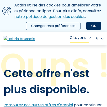
Aller au contenu principal
Nous utilisons des cookies
Actiris utilise des cookies pour améliorer votre
ermer le menu
expérience en ligne. Pour plus d'info, consultez
notre politique de gestion des cookies
.
Changer mes préférences
OK
Citoyens
Fr
Cette offre n'est
plus disponible.
Parcourez nos autres offres d'emploi
pour continuer