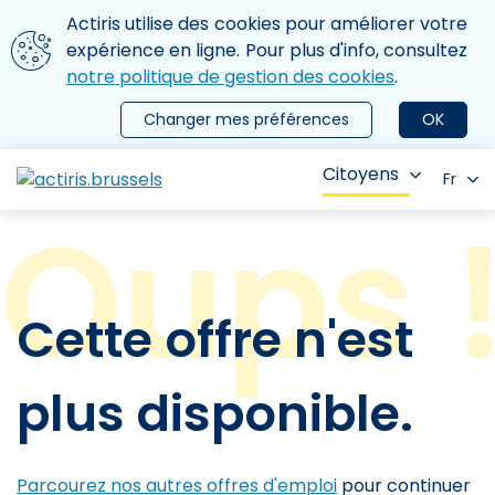
Aller au contenu principal
Nous utilisons des cookies
Actiris utilise des cookies pour améliorer votre
ermer le menu
expérience en ligne. Pour plus d'info, consultez
notre politique de gestion des cookies
.
Changer mes préférences
OK
Citoyens
Fr
Cette offre n'est
plus disponible.
Parcourez nos autres offres d'emploi
pour continuer