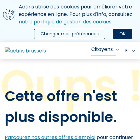
Aller au contenu principal
Nous utilisons des cookies
Actiris utilise des cookies pour améliorer votre
ermer le menu
expérience en ligne. Pour plus d'info, consultez
notre politique de gestion des cookies
.
Changer mes préférences
OK
Citoyens
Fr
Cette offre n'est
plus disponible.
Parcourez nos autres offres d'emploi
pour continuer