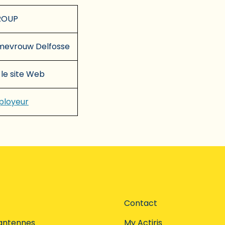
ROUP
 mevrouw Delfosse
 le site Web
mployeur
Contact
antennes
My Actiris