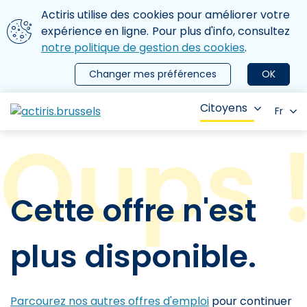
Aller au contenu principal
Nous utilisons des cookies
Actiris utilise des cookies pour améliorer votre
ermer le menu
expérience en ligne. Pour plus d'info, consultez
notre politique de gestion des cookies
.
Changer mes préférences
OK
Citoyens
Fr
Cette offre n'est
plus disponible.
Parcourez nos autres offres d'emploi
pour continuer