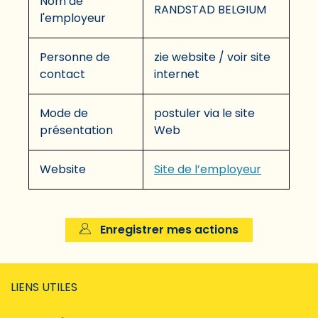
Nom de
RANDSTAD BELGIUM
l'employeur
Personne de
zie website / voir site
contact
internet
Mode de
postuler via le site
présentation
Web
Website
Site de l’employeur
Enregistrer mes actions
LIENS UTILES