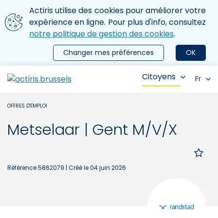
Aller au contenu principal
Nous utilisons des cookies
Actiris utilise des cookies pour améliorer votre
ermer le menu
expérience en ligne. Pour plus d'info, consultez
notre politique de gestion des cookies
.
Changer mes préférences
OK
Citoyens
Fr
OFFRES D'EMPLOI
Metselaar | Gent M/V/X
Référence 5862079
| Créé le 04 juin 2026