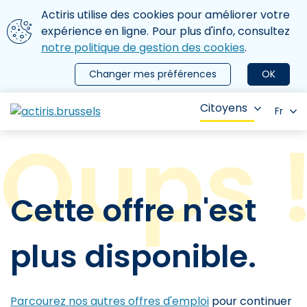
Aller au contenu principal
Nous utilisons des cookies
Actiris utilise des cookies pour améliorer votre
ermer le menu
expérience en ligne. Pour plus d'info, consultez
notre politique de gestion des cookies
.
Changer mes préférences
OK
Citoyens
Fr
Cette offre n'est
plus disponible.
Parcourez nos autres offres d'emploi
pour continuer