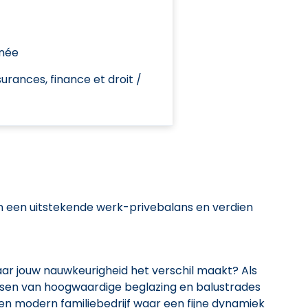
née
urances, finance et droit /
an een uitstekende werk-privebalans en verdien
waar jouw nauwkeurigheid het verschil maakt? Als
atsen van hoogwaardige beglazing en balustrades
een modern familiebedrijf waar een fijne dynamiek