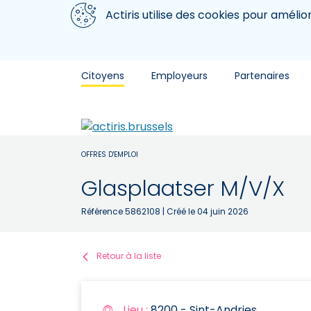
Aller au contenu principal
Nous utilisons des cookies
Actiris utilise des cookies pour amélio
Citoyens
Employeurs
Partenaires
OFFRES D'EMPLOI
Glasplaatser M/V/X
Référence 5862108
| Créé le 04 juin 2026
Retour à la liste
Lieu :
8200 - Sint-Andries