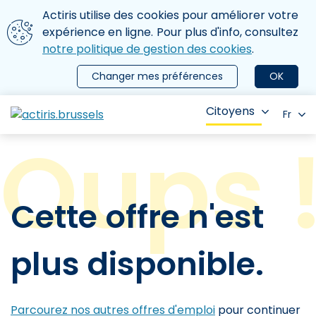
Aller au contenu principal
Nous utilisons des cookies
Actiris utilise des cookies pour améliorer votre
ermer le menu
expérience en ligne. Pour plus d'info, consultez
notre politique de gestion des cookies
.
Changer mes préférences
OK
Citoyens
Fr
Cette offre n'est
plus disponible.
Parcourez nos autres offres d'emploi
pour continuer