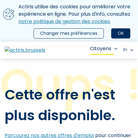
Aller au contenu principal
Nous utilisons des cookies
Actiris utilise des cookies pour améliorer votre
ermer le menu
expérience en ligne. Pour plus d'info, consultez
notre politique de gestion des cookies
.
Changer mes préférences
OK
Citoyens
Fr
Cette offre n'est
plus disponible.
Parcourez nos autres offres d'emploi
pour continuer