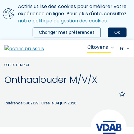
Aller au contenu principal
Nous utilisons des cookies
Actiris utilise des cookies pour améliorer votre
ermer le menu
expérience en ligne. Pour plus d'info, consultez
notre politique de gestion des cookies
.
Changer mes préférences
OK
Citoyens
Fr
OFFRES D'EMPLOI
Onthaalouder M/V/X
Référence 5862159
| Créé le 04 juin 2026