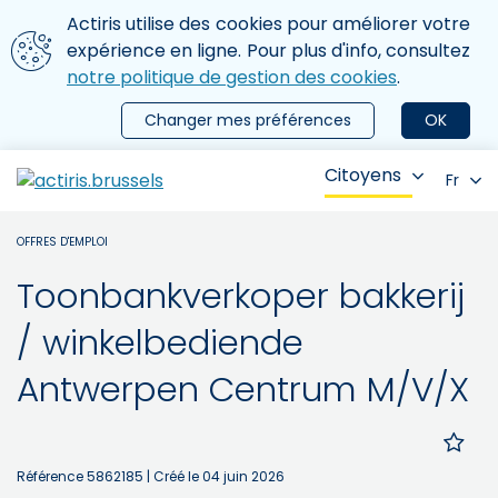
Aller au contenu principal
Nous utilisons des cookies
Actiris utilise des cookies pour améliorer votre
ermer le menu
expérience en ligne. Pour plus d'info, consultez
notre politique de gestion des cookies
.
Changer mes préférences
OK
Citoyens
Fr
OFFRES D'EMPLOI
Toonbankverkoper bakkerij
/ winkelbediende
Antwerpen Centrum M/V/X
Référence 5862185
| Créé le 04 juin 2026