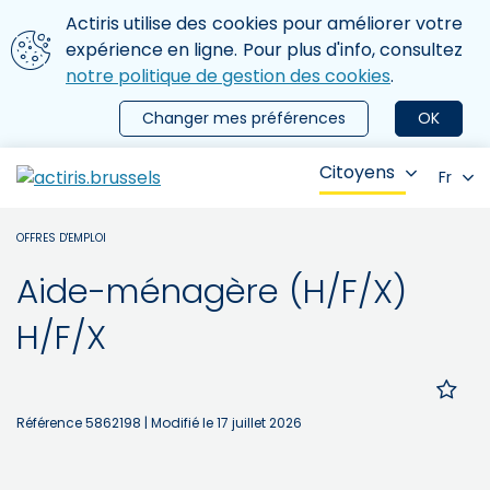
Aller au contenu principal
Nous utilisons des cookies
Actiris utilise des cookies pour améliorer votre
ermer le menu
expérience en ligne. Pour plus d'info, consultez
notre politique de gestion des cookies
.
Changer mes préférences
OK
Citoyens
Fr
OFFRES D'EMPLOI
Aide-ménagère (H/F/X)
H/F/X
Référence 5862198
| Modifié le 17 juillet 2026